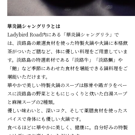
華炎鍋シャングリラとは
Ladybird Road内にある「華炎鍋シャングリラ」で
は、淡路島の厳選食材を使った特製火鍋や火鍋に本格飲
茶がついたご膳など、体に優しい料理をご用意していま
す。淡路島の特選素材である「淡路牛」「淡路鯛」や
「鮑」など季節にあわせた食材を堪能できる鍋料理をご
堪能いただけます。
華やかで美しい特製火鍋のスープは豚骨や鶏ガラをベー
スに淡路島の野菜とともにじっくりと炊いた白湯スープ
と麻辣スープの2種類。
優しい味わいと、深いコク、そして薬膳食材を使ったス
パイスで身体にも優しい火鍋です。
⾷べるほどに華やかに美しく、健康に。⾃分好みの特製