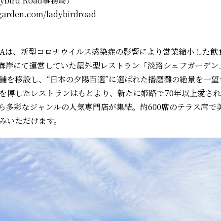
ybird Road事務局）
garden.com/ladybirdroad
SONAは、新型コロナウイルス感染症の影響により営業縮小した飲
路島東海岸にて運営していた屋外型レストラン「淡路シェフガーデ
舗を移設し、“日本の夕陽百選”に選ばれた播磨灘の絶景を一望
を博したレストランはもとより、新たに姫路で70年以上愛され
から多彩なジャンルの人気専門店が集結。約600席のテラス席
みいただけます。