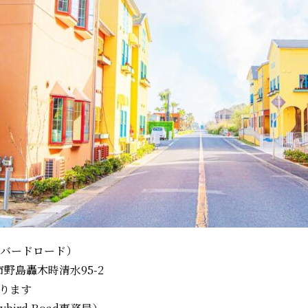
ディバードロード）
路市野島轟木時清水95-2
ります