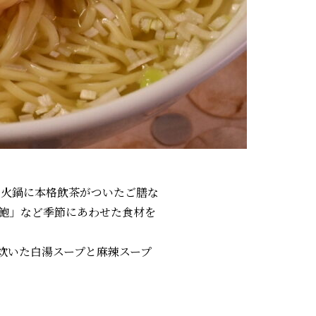
鍋や火鍋に本格飲茶がついたご膳な
鮑」など季節にあわせた食材を
炊いた白湯スープと麻辣スープ